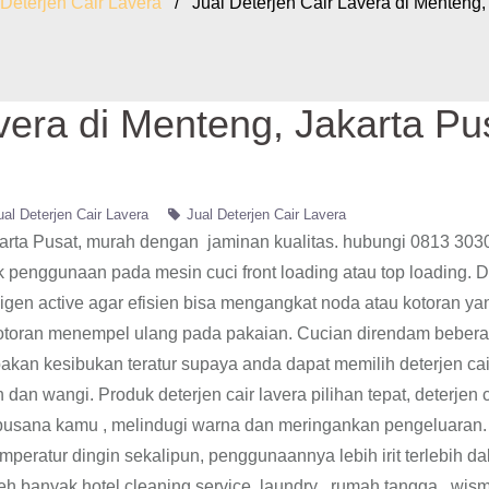
 Deterjen Cair Lavera
/ Jual Deterjen Cair Lavera di Menteng, 
vera di Menteng, Jakarta Pu
ual Deterjen Cair Lavera
Jual Deterjen Cair Lavera
akarta Pusat, murah dengan jaminan kualitas. hubungi 0813 303
k penggunaan pada mesin cuci front loading atau top loading. D
igen active agar efisien bisa mengangkat noda atau kotoran ya
otoran menempel ulang pada pakaian. Cucian direndam bebera
kan kesibukan teratur supaya anda dapat memilih deterjen ca
an wangi. Produk deterjen cair lavera pilihan tepat, deterjen c
busana kamu , melindugi warna dan meringankan pengeluaran.
temperatur dingin sekalipun, penggunaannya lebih irit terlebih d
eh banyak hotel,cleaning service, laundry , rumah tangga , wis