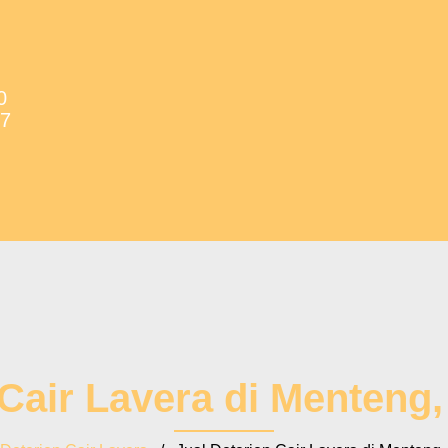
0
37
 Cair Lavera di Menteng,