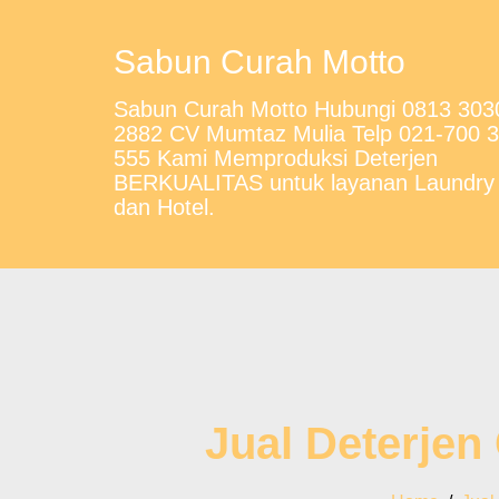
Sabun Curah Motto
Sabun Curah Motto Hubungi 0813 303
2882 CV Mumtaz Mulia Telp 021-700 
555 Kami Memproduksi Deterjen
BERKUALITAS untuk layanan Laundry
dan Hotel.
Jual Deterjen