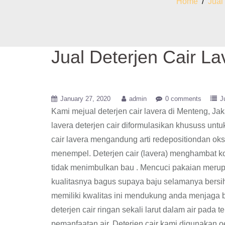
Home
/
Jual
Jual Deterjen Cair La
January 27, 2020
admin
0 comments
J
Kami mejual deterjen cair lavera di Menteng, J
lavera deterjen cair diformulasikan khususs untu
cair lavera mengandung arti redepositiondan oks
menempel. Deterjen cair (lavera) menghambat k
tidak menimbulkan bau . Mencuci pakaian merupa
kualitasnya bagus supaya baju selamanya bersih d
memiliki kwalitas ini mendukung anda menjaga 
deterjen cair ringan sekali larut dalam air pada 
pemanfaatan air, Deterjen cair kami digunakan o