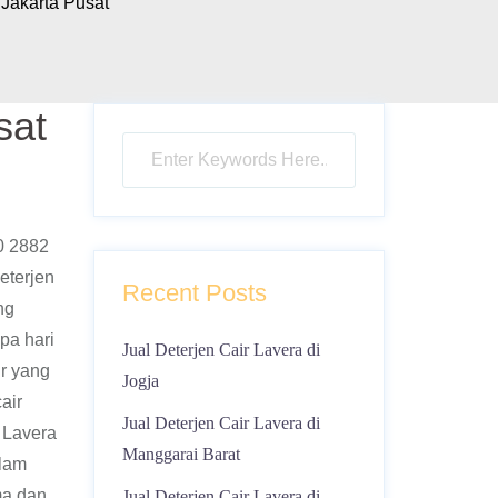
Jakarta Pusat
sat
0 2882
eterjen
Recent Posts
ng
pa hari
Jual Deterjen Cair Lavera di
ir yang
Jogja
air
Jual Deterjen Cair Lavera di
 Lavera
Manggarai Barat
alam
ma dan
Jual Deterjen Cair Lavera di