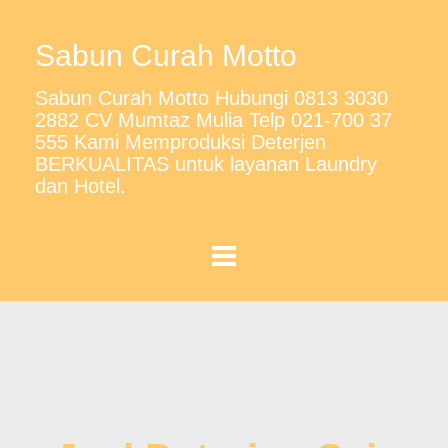
Sabun Curah Motto
Sabun Curah Motto Hubungi 0813 3030
2882 CV Mumtaz Mulia Telp 021-700 37
555 Kami Memproduksi Deterjen
BERKUALITAS untuk layanan Laundry
dan Hotel.