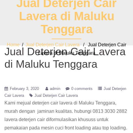
Jual Deterjen Cair
Lavera di Maluku
Tenggara
Home
/
Jual Deterjen Cair Lavera
/ Jual Deterjen Cair
Jual Deterjen Cair Lavera
Lavera di Maluku Tenggara
di Maluku Tenggara
February 3, 2020
admin
0 comments
Jual Deterjen
Cair Lavera
Jual Deterjen Cair Lavera
Kami mejual deterjen cair lavera di Maluku Tenggara,
murah dengan jaminan kualitas. hubungi 0813 3030 2882
lavera deterjen cair diformulasikan khususs untuk
pemakaian pada mesin cuci front loading atau top loading.