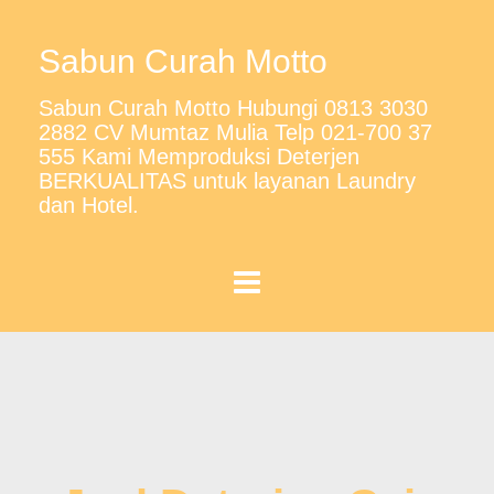
Sabun Curah Motto
Sabun Curah Motto Hubungi 0813 3030
2882 CV Mumtaz Mulia Telp 021-700 37
555 Kami Memproduksi Deterjen
BERKUALITAS untuk layanan Laundry
dan Hotel.