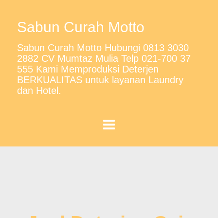
Sabun Curah Motto
Sabun Curah Motto Hubungi 0813 3030
2882 CV Mumtaz Mulia Telp 021-700 37
555 Kami Memproduksi Deterjen
BERKUALITAS untuk layanan Laundry
dan Hotel.