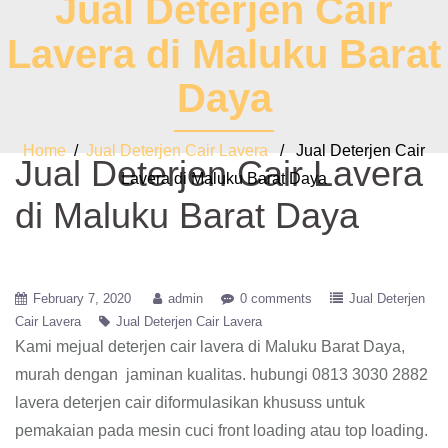
Jual Deterjen Cair
Lavera di Maluku Barat
Daya
Home
/
Jual Deterjen Cair Lavera
/ Jual Deterjen Cair
Jual Deterjen Cair Lavera
Lavera di Maluku Barat Daya
di Maluku Barat Daya
February 7, 2020
admin
0 comments
Jual Deterjen
Cair Lavera
Jual Deterjen Cair Lavera
Kami mejual deterjen cair lavera di Maluku Barat Daya,
murah dengan jaminan kualitas. hubungi 0813 3030 2882
lavera deterjen cair diformulasikan khususs untuk
pemakaian pada mesin cuci front loading atau top loading.