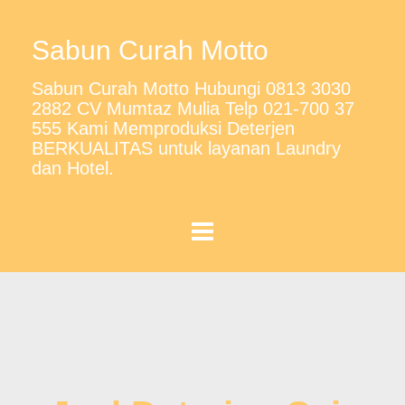
Sabun Curah Motto
Sabun Curah Motto Hubungi 0813 3030
2882 CV Mumtaz Mulia Telp 021-700 37
555 Kami Memproduksi Deterjen
BERKUALITAS untuk layanan Laundry
dan Hotel.