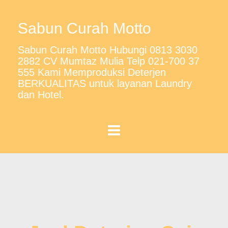
Sabun Curah Motto
Sabun Curah Motto Hubungi 0813 3030
2882 CV Mumtaz Mulia Telp 021-700 37
555 Kami Memproduksi Deterjen
BERKUALITAS untuk layanan Laundry
dan Hotel.