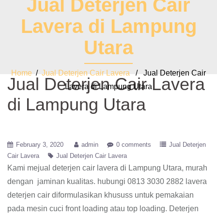
Jual Deterjen Cair
Lavera di Lampung
Utara
Home
/
Jual Deterjen Cair Lavera
/ Jual Deterjen Cair
Jual Deterjen Cair Lavera
Lavera di Lampung Utara
di Lampung Utara
February 3, 2020
admin
0 comments
Jual Deterjen
Cair Lavera
Jual Deterjen Cair Lavera
Kami mejual deterjen cair lavera di Lampung Utara, murah
dengan jaminan kualitas. hubungi 0813 3030 2882 lavera
deterjen cair diformulasikan khususs untuk pemakaian
pada mesin cuci front loading atau top loading. Deterjen