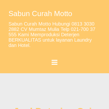
Sabun Curah Motto
Sabun Curah Motto Hubungi 0813 3030
2882 CV Mumtaz Mulia Telp 021-700 37
555 Kami Memproduksi Deterjen
BERKUALITAS untuk layanan Laundry
dan Hotel.