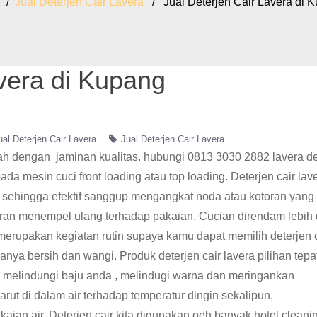
e
/
Jual Deterjen Cair Lavera
/ Jual Deterjen Cair Lavera di 
avera di Kupang
ual Deterjen Cair Lavera
Jual Deterjen Cair Lavera
rah dengan jaminan kualitas. hubungi 0813 3030 2882 lavera de
a mesin cuci front loading atau top loading. Deterjen cair lav
e sehingga efektif sanggup mengangkat noda atau kotoran yang
ran menempel ulang terhadap pakaian. Cucian direndam lebih 
merupakan kegiatan rutin supaya kamu dapat memilih deterjen c
ya bersih dan wangi. Produk deterjen cair lavera pilihan tepat
da melindungi baju anda , melindugi warna dan meringankan
arut di dalam air terhadap temperatur dingin sekalipun,
aian air, Deterjen cair kita digunakan oeh banyak hotel,cleani