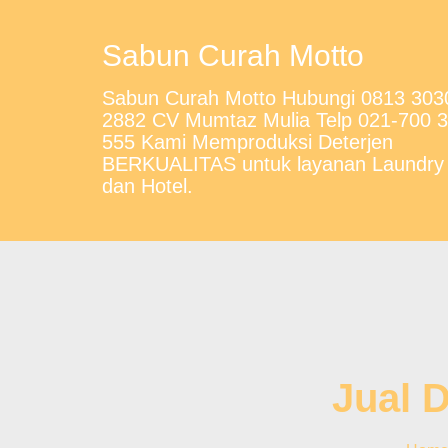
Sabun Curah Motto
Sabun Curah Motto Hubungi 0813 303
2882 CV Mumtaz Mulia Telp 021-700 
555 Kami Memproduksi Deterjen
BERKUALITAS untuk layanan Laundry
dan Hotel.
Jual 