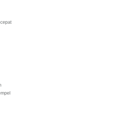
 cepat
n
empel