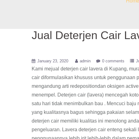
Hom
Jual Deterjen Cair L
January 23, 2020
admin
0 comments
J
Kami mejual deterjen cair lavera di Kupang, mu
cair diformulasikan khususs untuk penggunaan pad
mengandung arti redepositiondan oksigen activ
menempel. Deterjen cair (lavera) mencegah koto
satu hari tidak menimbulkan bau . Mencuci baju 
yang kualitasnya bagus sehingga pakaian selaman
deterjen cair memiliki kualitas ini menolong an
pengeluaran. Lavera deterjen cair enteng sekali l
penggunaannya lebih irit lebih-lebih dalam pemak