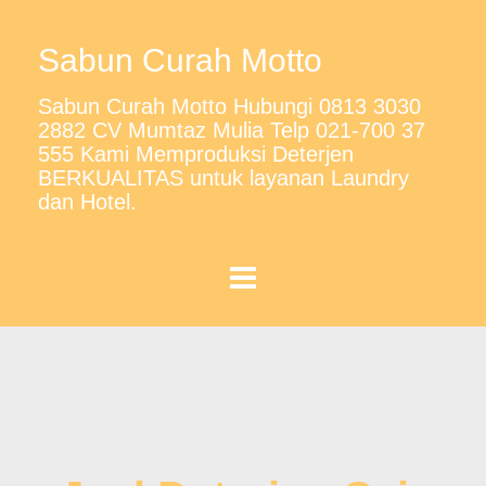
Sabun Curah Motto
Sabun Curah Motto Hubungi 0813 3030
2882 CV Mumtaz Mulia Telp 021-700 37
555 Kami Memproduksi Deterjen
BERKUALITAS untuk layanan Laundry
dan Hotel.