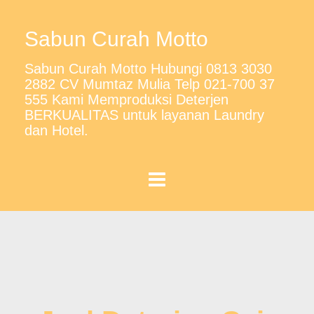
Sabun Curah Motto
Sabun Curah Motto Hubungi 0813 3030
2882 CV Mumtaz Mulia Telp 021-700 37
555 Kami Memproduksi Deterjen
BERKUALITAS untuk layanan Laundry
dan Hotel.