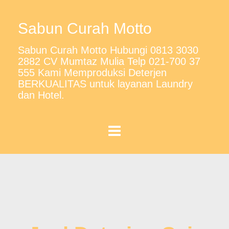
Sabun Curah Motto
Sabun Curah Motto Hubungi 0813 3030
2882 CV Mumtaz Mulia Telp 021-700 37
555 Kami Memproduksi Deterjen
BERKUALITAS untuk layanan Laundry
dan Hotel.