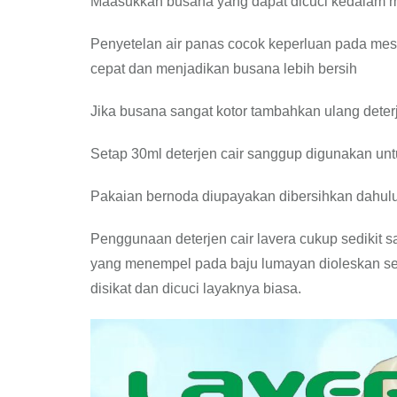
Maasukkan busana yang dapat dicuci kedalam m
Penyetelan air panas cocok keperluan pada me
cepat dan menjadikan busana lebih bersih
Jika busana sangat kotor tambahkan ulang deter
Setap 30ml deterjen cair sanggup digunakan un
Pakaian bernoda diupayakan dibersihkan dahulu
Penggunaan deterjen cair lavera cukup sedikit
yang menempel pada baju lumayan dioleskan se
disikat dan dicuci layaknya biasa.