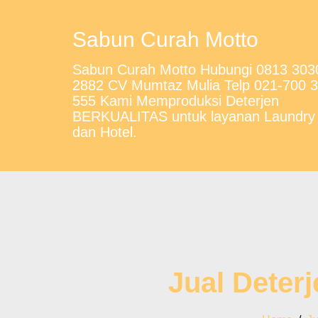
Sabun Curah Motto
Sabun Curah Motto Hubungi 0813 303
2882 CV Mumtaz Mulia Telp 021-700 
555 Kami Memproduksi Deterjen
BERKUALITAS untuk layanan Laundry
dan Hotel.
Jual Deter