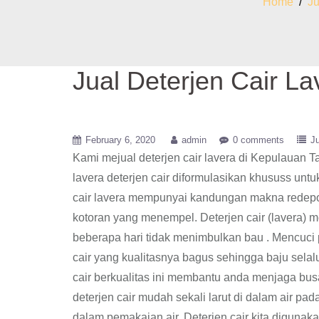
Home
/
Ju
Jual Deterjen Cair L
February 6, 2020
admin
0 comments
Ju
Kami mejual deterjen cair lavera di Kepulauan 
lavera deterjen cair diformulasikan khususs untu
cair lavera mempunyai kandungan makna redepos
kotoran yang menempel. Deterjen cair (lavera)
beberapa hari tidak menimbulkan bau . Mencuci 
cair yang kualitasnya bagus sehingga baju selalu 
cair berkualitas ini membantu anda menjaga bu
deterjen cair mudah sekali larut di dalam air pa
dalam pemakaian air, Deterjen cair kita digunak