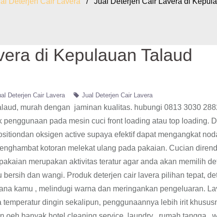
al Deterjen Cair Lavera
/ Jual Deterjen Cair Lavera di Kepul
avera di Kepulauan Talaud
al Deterjen Cair Lavera
Jual Deterjen Cair Lavera
Talaud, murah dengan jaminan kualitas. hubungi 0813 3030 288
k penggunaan pada mesin cuci front loading atau top loading. D
itiondan oksigen active supaya efektif dapat mengangkat nod
 menghambat kotoran melekat ulang pada pakaian. Cucian dire
pakaian merupakan aktivitas teratur agar anda akan memilih de
bersih dan wangi. Produk deterjen cair lavera pilihan tepat, de
sana kamu , melindugi warna dan meringankan pengeluaran. La
da temperatur dingin sekalipun, penggunaannya lebih irit khusus
an oeh banyak hotel,cleaning service, laundry , rumah tangga , 