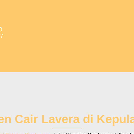
0
37
jen Cair Lavera di Kepul