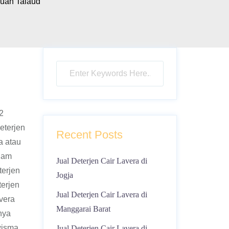
auan Talaud
2
eterjen
Recent Posts
a atau
ndam
Jual Deterjen Cair Lavera di
terjen
Jogja
terjen
Jual Deterjen Cair Lavera di
vera
Manggarai Barat
nya
wisma
Jual Deterjen Cair Lavera di