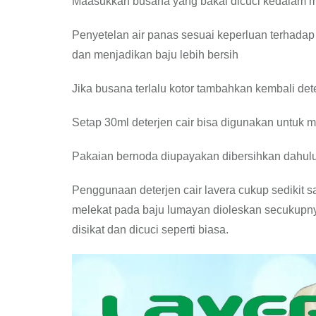
Maasukkan busana yang bakal dicuci kedalam m
Penyetelan air panas sesuai keperluan terhada
dan menjadikan baju lebih bersih
Jika busana terlalu kotor tambahkan kembali det
Setap 30ml deterjen cair bisa digunakan untuk
Pakaian bernoda diupayakan dibersihkan dahulu
Penggunaan deterjen cair lavera cukup sedikit 
melekat pada baju lumayan dioleskan secukupny
disikat dan dicuci seperti biasa.