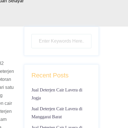
uan Selayar
82
eterjen
Recent Posts
otoran
ri satu
Jual Deterjen Cair Lavera di
ng
Jogja
n cair
Jual Deterjen Cair Lavera di
terjen
Manggarai Barat
alam
 ,
Jual Deterjen Cair Lavera di