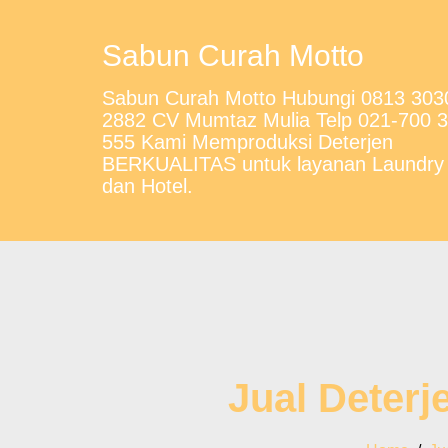
Sabun Curah Motto
Sabun Curah Motto Hubungi 0813 303
2882 CV Mumtaz Mulia Telp 021-700 
555 Kami Memproduksi Deterjen
BERKUALITAS untuk layanan Laundry
dan Hotel.
Jual Deterj