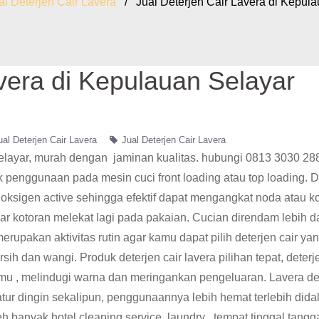
al Deterjen Cair Lavera
/ Jual Deterjen Cair Lavera di Kepula
avera di Kepulauan Selayar
ual Deterjen Cair Lavera
Jual Deterjen Cair Lavera
Selayar, murah dengan jaminan kualitas. hubungi 0813 3030 28
k penggunaan pada mesin cuci front loading atau top loading. D
ksigen active sehingga efektif dapat mengangkat noda atau k
r kotoran melekat lagi pada pakaian. Cucian direndam lebih da
rupakan aktivitas rutin agar kamu dapat pilih deterjen cair ya
h dan wangi. Produk deterjen cair lavera pilihan tepat, deterje
mu , melindugi warna dan meringankan pengeluaran. Lavera de
ratur dingin sekalipun, penggunaannya lebih hemat terlebih did
 banyak hotel,cleaning service, laundry , tempat tinggal tangga