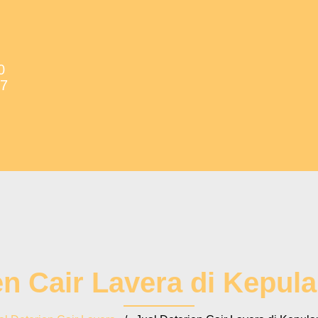
0
37
en Cair Lavera di Kepul