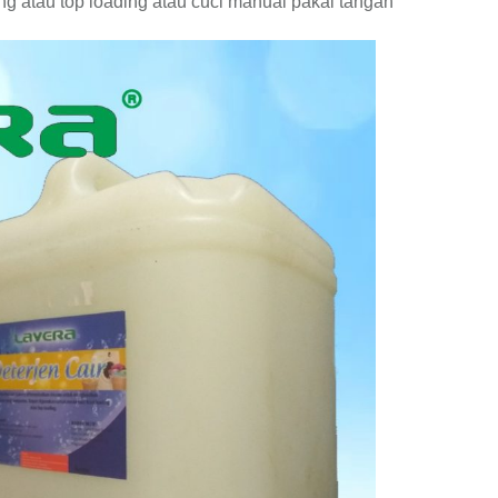
ng atau top loading atau cuci manual pakai tangan