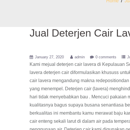
Home
/
Ju
Jual Deterjen Cair L
January 27, 2020
admin
0 comments
J
Kami mejual deterjen cair lavera di Kepulauan 
lavera deterjen cair diformulasikan khususs untu
cair lavera mengandung makna redepositiondan o
yang menempel. Deterjen cair (lavera) menghinda
hari tidak menyebabkan bau . Mencuci pakaian me
kualitasnya bagus supaya busana senantiasa bersi
berkualitas ini membantu kamu merawat baju ka
cair enteng sekali larut di dalam air pada tempe
penggunaan air, Deterjen cair kami digunakan oeh