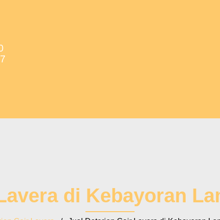
0
37
 Lavera di Kebayoran La