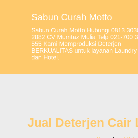
Sabun Curah Motto
Sabun Curah Motto Hubungi 0813 303
2882 CV Mumtaz Mulia Telp 021-700 
555 Kami Memproduksi Deterjen
BERKUALITAS untuk layanan Laundry
dan Hotel.
Jual Deterjen Cair