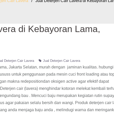
rjen Cair Lavera
/ Jual Deterjen Cair Lavera di Kebayoran Lam
avera di Kebayoran Lama,
al Deterjen Cair Lavera
Jual Deterjen Cair Lavera
Lama, Jakarta Selatan, murah dengan jaminan kualitas. hubung
hususs untuk penggunaan pada mesin cuci front loading atau to
gan makna redepositiondan oksigen active agar efektif dapat
eterjen cair (lavera) menghindar kotoran melekat kembali ter
mengundang bau . Mencuci baju merupakan kegiatan rutin supa
us agar pakaian selalu bersih dan wangi. Produk deterjen cair 
nunjang anda menjaga baju anda , melindugi warna dan meringan