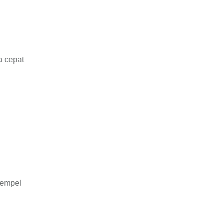
a cepat
nempel