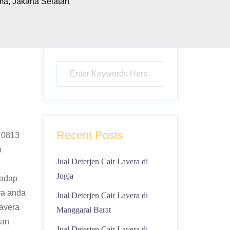
a, Jakarta Selatan
Recent Posts
i 0813
p
Jual Deterjen Cair Lavera di
Jogja
hadap
ya anda
Jual Deterjen Cair Lavera di
lavera
Manggarai Barat
kan
Jual Deterjen Cair Lavera di