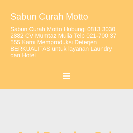
Sabun Curah Motto
Sabun Curah Motto Hubungi 0813 3030
2882 CV Mumtaz Mulia Telp 021-700 37
555 Kami Memproduksi Deterjen
BERKUALITAS untuk layanan Laundry
dan Hotel.