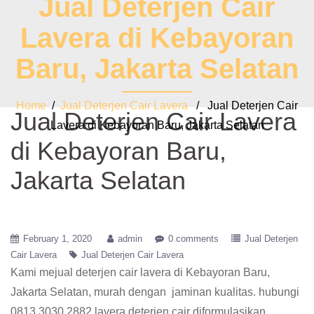
Jual Deterjen Cair
Lavera di Kebayoran
Baru, Jakarta Selatan
Home
/
Jual Deterjen Cair Lavera
/ Jual Deterjen Cair
Jual Deterjen Cair Lavera
Lavera di Kebayoran Baru, Jakarta Selatan
di Kebayoran Baru,
Jakarta Selatan
February 1, 2020
admin
0 comments
Jual Deterjen
Cair Lavera
Jual Deterjen Cair Lavera
Kami mejual deterjen cair lavera di Kebayoran Baru,
Jakarta Selatan, murah dengan jaminan kualitas. hubungi
0813 3030 2882 lavera deterjen cair diformulasikan