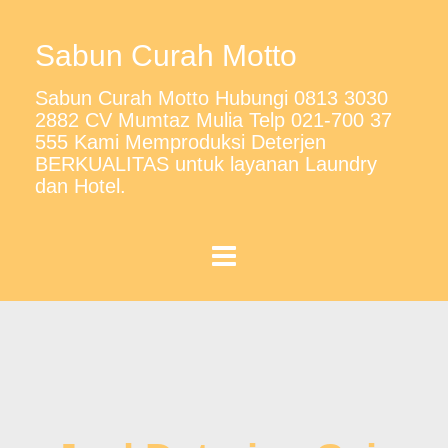
Sabun Curah Motto
Sabun Curah Motto Hubungi 0813 3030
2882 CV Mumtaz Mulia Telp 021-700 37
555 Kami Memproduksi Deterjen
BERKUALITAS untuk layanan Laundry
dan Hotel.