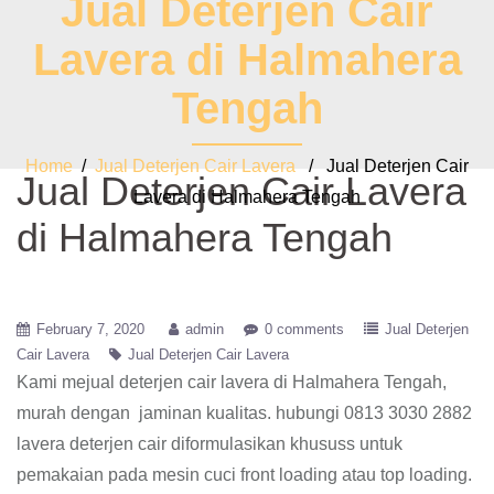
Jual Deterjen Cair
Lavera di Halmahera
Tengah
Home
/
Jual Deterjen Cair Lavera
/ Jual Deterjen Cair
Jual Deterjen Cair Lavera
Lavera di Halmahera Tengah
di Halmahera Tengah
February 7, 2020
admin
0 comments
Jual Deterjen
Cair Lavera
Jual Deterjen Cair Lavera
Kami mejual deterjen cair lavera di Halmahera Tengah,
murah dengan jaminan kualitas. hubungi 0813 3030 2882
lavera deterjen cair diformulasikan khususs untuk
pemakaian pada mesin cuci front loading atau top loading.