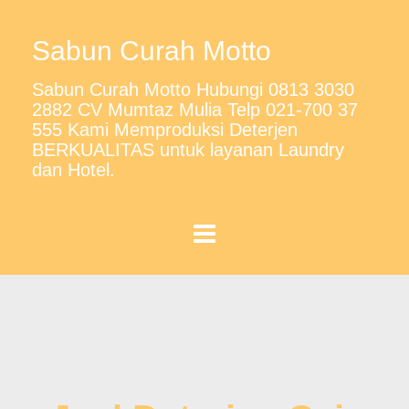
Sabun Curah Motto
Sabun Curah Motto Hubungi 0813 3030
2882 CV Mumtaz Mulia Telp 021-700 37
555 Kami Memproduksi Deterjen
BERKUALITAS untuk layanan Laundry
dan Hotel.