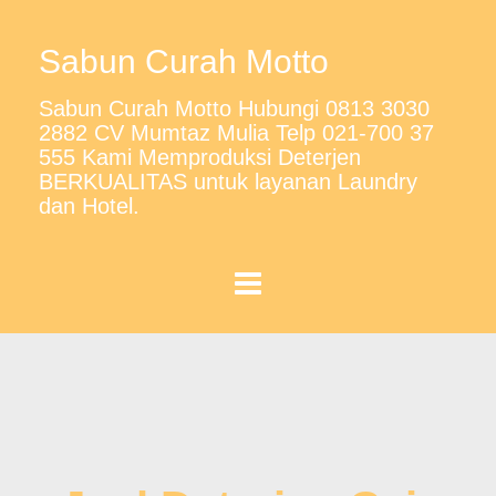
Sabun Curah Motto
Sabun Curah Motto Hubungi 0813 3030
2882 CV Mumtaz Mulia Telp 021-700 37
555 Kami Memproduksi Deterjen
BERKUALITAS untuk layanan Laundry
dan Hotel.