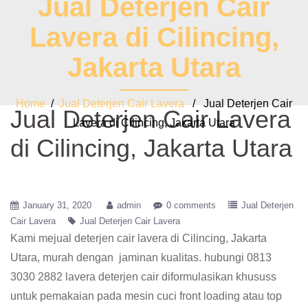
Jual Deterjen Cair
Lavera di Cilincing,
Jakarta Utara
Home
/
Jual Deterjen Cair Lavera
/ Jual Deterjen Cair
Jual Deterjen Cair Lavera
Lavera di Cilincing, Jakarta Utara
di Cilincing, Jakarta Utara
January 31, 2020
admin
0 comments
Jual Deterjen
Cair Lavera
Jual Deterjen Cair Lavera
Kami mejual deterjen cair lavera di Cilincing, Jakarta
Utara, murah dengan jaminan kualitas. hubungi 0813
3030 2882 lavera deterjen cair diformulasikan khususs
untuk pemakaian pada mesin cuci front loading atau top