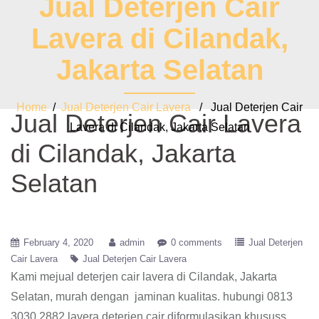
Jual Deterjen Cair
Lavera di Cilandak,
Jakarta Selatan
Home
/
Jual Deterjen Cair Lavera
/ Jual Deterjen Cair
Jual Deterjen Cair Lavera
Lavera di Cilandak, Jakarta Selatan
di Cilandak, Jakarta
Selatan
February 4, 2020
admin
0 comments
Jual Deterjen
Cair Lavera
Jual Deterjen Cair Lavera
Kami mejual deterjen cair lavera di Cilandak, Jakarta
Selatan, murah dengan jaminan kualitas. hubungi 0813
3030 2882 lavera deterjen cair diformulasikan khususs