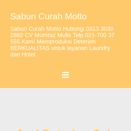
Sabun Curah Motto
Sabun Curah Motto Hubungi 0813 3030
2882 CV Mumtaz Mulia Telp 021-700 37
555 Kami Memproduksi Deterjen
BERKUALITAS untuk layanan Laundry
dan Hotel.