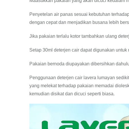
Maasukkan pakaian yang akan dicuci kedalam m
Penyetelan air panas sesuai kebutuhan terhad
dengan cepat dan menjadikan busana lebih bers
Jika pakaian terlalu kotor tambahkan ulang dete
Setap 30ml deterjen cair dapat digunakan untu
Pakaian bernoda diupayakan dibersihkan dahulu
Penggunaan deterjen cair lavera lumayan sediki
yang melekat terhadap pakaian memadai dioles
kemudian disikat dan dicuci seperti biasa.