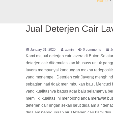
Home
/
Jual Deterjen Cair La
January 31, 2020
admin
0 comments
J
Kami mejual deterjen cair lavera di Buton Sela
deterjen cair diformulasikan khususs untuk pengg
lavera mempunyai kandungan makna redeposition
yang menempel. Deterjen cair (lavera) menghin
sebagian hari tidak menimbulkan bau . Mencuci b
yang kualitasnya bagus agar baju selamanya bersi
memiliki kualitas ini menolong anda merawat b
deterjen cair ringan sekali larut didalam air ter
didalam penggunaan air, Deterjen cair kami digun