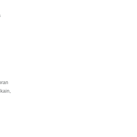
a
oran
kain,