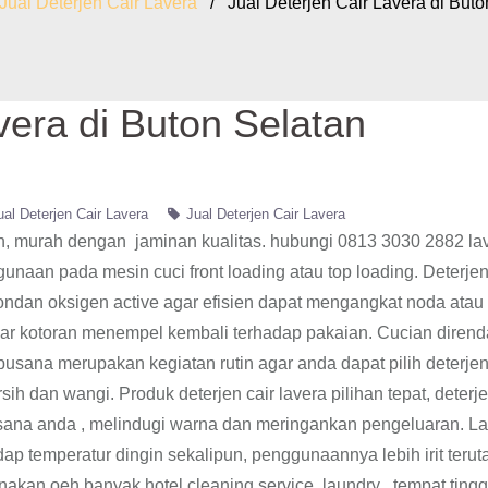
Jual Deterjen Cair Lavera
/ Jual Deterjen Cair Lavera di Buto
vera di Buton Selatan
ual Deterjen Cair Lavera
Jual Deterjen Cair Lavera
tan, murah dengan jaminan kualitas. hubungi 0813 3030 2882 la
unaan pada mesin cuci front loading atau top loading. Deterjen
dan oksigen active agar efisien dapat mengangkat noda atau 
dar kotoran menempel kembali terhadap pakaian. Cucian diren
usana merupakan kegiatan rutin agar anda dapat pilih deterjen
h dan wangi. Produk deterjen cair lavera pilihan tepat, deterje
usana anda , melindugi warna dan meringankan pengeluaran. L
hadap temperatur dingin sekalipun, penggunaannya lebih irit teru
akan oeh banyak hotel,cleaning service, laundry , tempat tingg