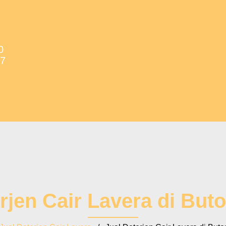
0
37
rjen Cair Lavera di But