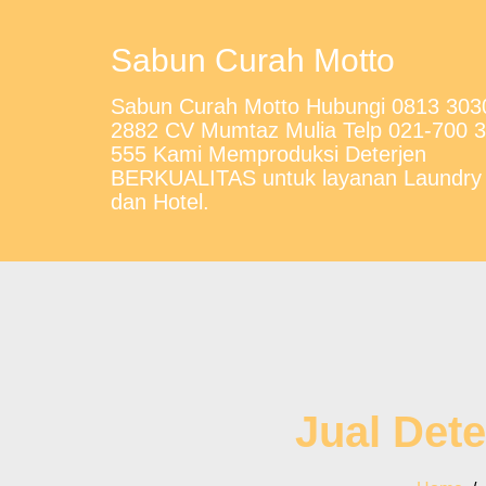
Sabun Curah Motto
Sabun Curah Motto Hubungi 0813 303
2882 CV Mumtaz Mulia Telp 021-700 
555 Kami Memproduksi Deterjen
BERKUALITAS untuk layanan Laundry
dan Hotel.
Jual Dete