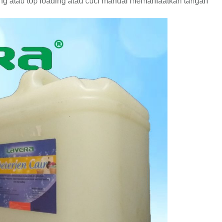
ing atau top loading atau cuci manual memanfaatkan tangan