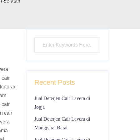
n Selatan
vera
 cair
Recent Posts
kotoran
dam
Jual Deterjen Cair Lavera di
 cair
Jogja
n cair
Jual Deterjen Cair Lavera di
avera
Manggarai Barat
tama
al
Jual Deterjen Cair Lavera di