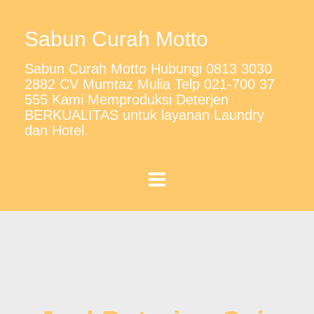
Sabun Curah Motto
Sabun Curah Motto Hubungi 0813 3030
2882 CV Mumtaz Mulia Telp 021-700 37
555 Kami Memproduksi Deterjen
BERKUALITAS untuk layanan Laundry
dan Hotel.