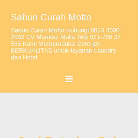
Sabun Curah Motto
Sabun Curah Motto Hubungi 0813 3030
2882 CV Mumtaz Mulia Telp 021-700 37
555 Kami Memproduksi Deterjen
BERKUALITAS untuk layanan Laundry
dan Hotel.