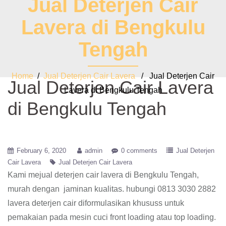
Jual Deterjen Cair
Lavera di Bengkulu
Tengah
Home
/
Jual Deterjen Cair Lavera
/ Jual Deterjen Cair
Jual Deterjen Cair Lavera
Lavera di Bengkulu Tengah
di Bengkulu Tengah
February 6, 2020
admin
0 comments
Jual Deterjen
Cair Lavera
Jual Deterjen Cair Lavera
Kami mejual deterjen cair lavera di Bengkulu Tengah,
murah dengan jaminan kualitas. hubungi 0813 3030 2882
lavera deterjen cair diformulasikan khususs untuk
pemakaian pada mesin cuci front loading atau top loading.