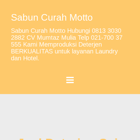
Sabun Curah Motto
Sabun Curah Motto Hubungi 0813 3030
2882 CV Mumtaz Mulia Telp 021-700 37
555 Kami Memproduksi Deterjen
BERKUALITAS untuk layanan Laundry
dan Hotel.