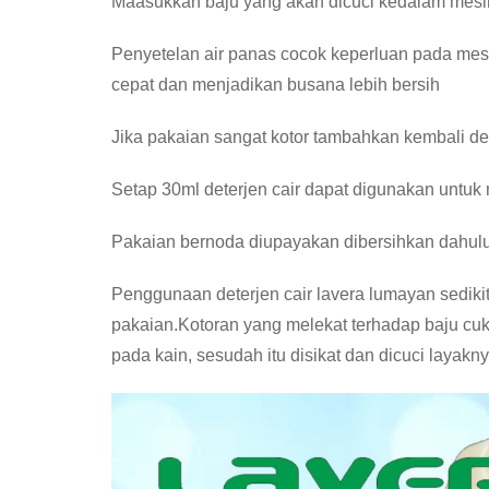
Maasukkan baju yang akan dicuci kedalam mesi
Penyetelan air panas cocok keperluan pada me
cepat dan menjadikan busana lebih bersih
Jika pakaian sangat kotor tambahkan kembali de
Setap 30ml deterjen cair dapat digunakan unt
Pakaian bernoda diupayakan dibersihkan dahulu
Penggunaan deterjen cair lavera lumayan sediki
pakaian.Kotoran yang melekat terhadap baju cu
pada kain, sesudah itu disikat dan dicuci layakny