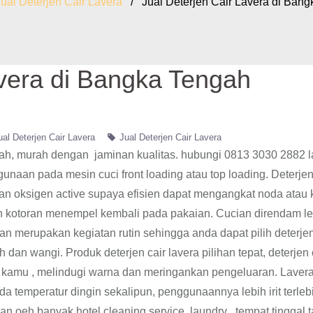
Jual Deterjen Cair Lavera
/ Jual Deterjen Cair Lavera di Bang
avera di Bangka Tengah
ual Deterjen Cair Lavera
Jual Deterjen Cair Lavera
gah, murah dengan jaminan kualitas. hubungi 0813 3030 2882 l
unaan pada mesin cuci front loading atau top loading. Deterjen
an oksigen active supaya efisien dapat mengangkat noda atau 
h kotoran menempel kembali pada pakaian. Cucian direndam le
an merupakan kegiatan rutin sehingga anda dapat pilih deterjen
dan wangi. Produk deterjen cair lavera pilihan tepat, deterjen 
u kamu , melindugi warna dan meringankan pengeluaran. Laver
da temperatur dingin sekalipun, penggunaannya lebih irit terlebi
n oeh banyak hotel,cleaning service, laundry , tempat tinggal t