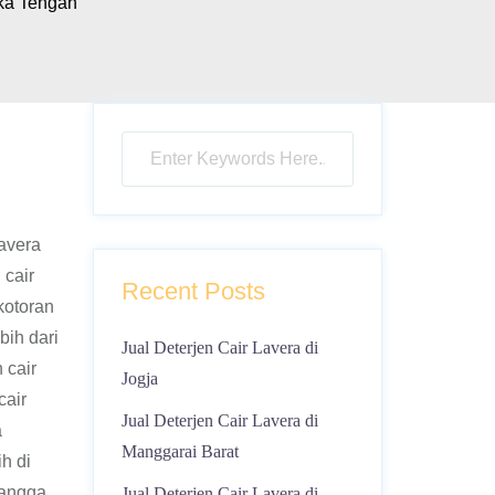
ka Tengah
avera
 cair
Recent Posts
kotoran
bih dari
Jual Deterjen Cair Lavera di
 cair
Jogja
cair
Jual Deterjen Cair Lavera di
a
Manggarai Barat
h di
angga ,
Jual Deterjen Cair Lavera di