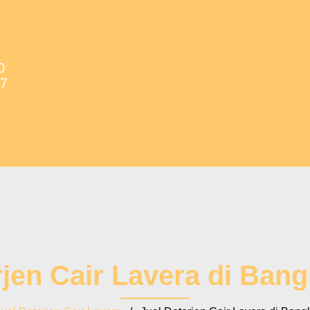
0
37
rjen Cair Lavera di Ban