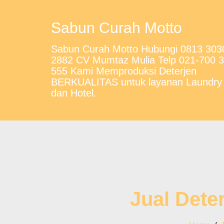
Sabun Curah Motto
Sabun Curah Motto Hubungi 0813 303
2882 CV Mumtaz Mulia Telp 021-700 
555 Kami Memproduksi Deterjen
BERKUALITAS untuk layanan Laundry
dan Hotel.
Jual Dete