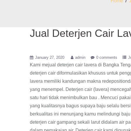
Home
/
Jual Deterjen Cair L
January 27, 2020
admin
0 comments
J
Kami mejual deterjen cair lavera di Bangka Ten
deterjen cair diformulasikan khususs untuk pengg
lavera memiliki kandungan makna redepositiond
yang menempel. Deterjen cair (lavera) mencega
satu hari tidak menimbulkan bau . Mencuci pakai
yang kualitasnya bagus supaya baju selalu bersih 
berkualitas ini menunjang kamu melindungi baj
deterjen cair gampang sekali larut didalam air pa
dalam pemakaian air, Deterjen cair kami digunaka