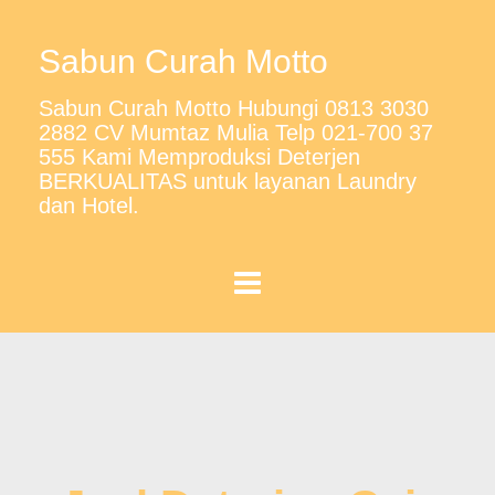
Sabun Curah Motto
Sabun Curah Motto Hubungi 0813 3030
2882 CV Mumtaz Mulia Telp 021-700 37
555 Kami Memproduksi Deterjen
BERKUALITAS untuk layanan Laundry
dan Hotel.