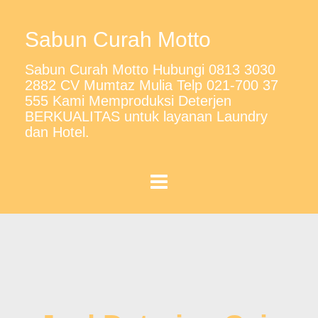
Sabun Curah Motto
Sabun Curah Motto Hubungi 0813 3030
2882 CV Mumtaz Mulia Telp 021-700 37
555 Kami Memproduksi Deterjen
BERKUALITAS untuk layanan Laundry
dan Hotel.