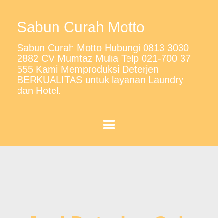
Sabun Curah Motto
Sabun Curah Motto Hubungi 0813 3030
2882 CV Mumtaz Mulia Telp 021-700 37
555 Kami Memproduksi Deterjen
BERKUALITAS untuk layanan Laundry
dan Hotel.