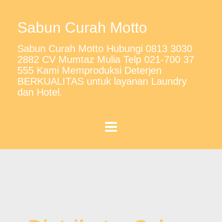
Sabun Curah Motto
Sabun Curah Motto Hubungi 0813 3030
2882 CV Mumtaz Mulia Telp 021-700 37
555 Kami Memproduksi Deterjen
BERKUALITAS untuk layanan Laundry
dan Hotel.