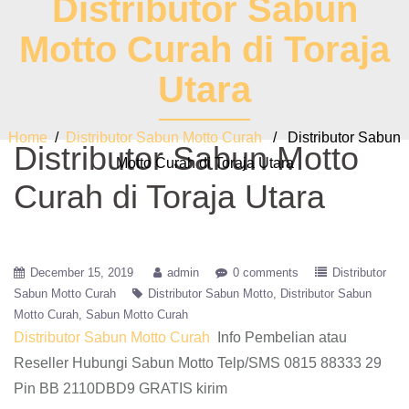
Distributor Sabun
Motto Curah di Toraja
Utara
Home
/
Distributor Sabun Motto Curah
/ Distributor Sabun
Distributor Sabun Motto
Motto Curah di Toraja Utara
Curah di Toraja Utara
December 15, 2019
admin
0 comments
Distributor
Sabun Motto Curah
Distributor Sabun Motto
Distributor Sabun
Motto Curah
Sabun Motto Curah
Distributor Sabun Motto Curah
Info Pembelian atau
Reseller Hubungi Sabun Motto Telp/SMS 0815 88333 29
Pin BB 2110DBD9 GRATIS kirim