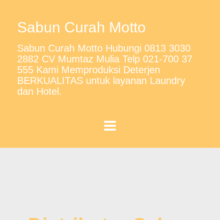
Sabun Curah Motto
Sabun Curah Motto Hubungi 0813 3030
2882 CV Mumtaz Mulia Telp 021-700 37
555 Kami Memproduksi Deterjen
BERKUALITAS untuk layanan Laundry
dan Hotel.