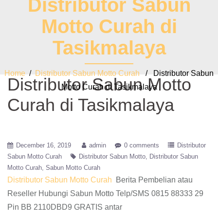
Distributor Sabun
Motto Curah di
Tasikmalaya
Home
/
Distributor Sabun Motto Curah
/ Distributor Sabun
Distributor Sabun Motto
Motto Curah di Tasikmalaya
Curah di Tasikmalaya
December 16, 2019
admin
0 comments
Distributor
Sabun Motto Curah
Distributor Sabun Motto
Distributor Sabun
Motto Curah
Sabun Motto Curah
Distributor Sabun Motto Curah
Berita Pembelian atau
Reseller Hubungi Sabun Motto Telp/SMS 0815 88333 29
Pin BB 2110DBD9 GRATIS antar