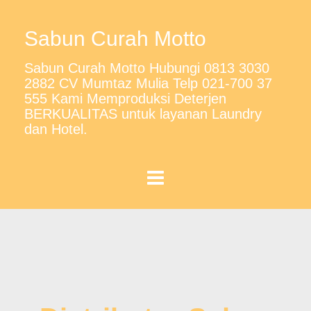
Sabun Curah Motto
Sabun Curah Motto Hubungi 0813 3030
2882 CV Mumtaz Mulia Telp 021-700 37
555 Kami Memproduksi Deterjen
BERKUALITAS untuk layanan Laundry
dan Hotel.