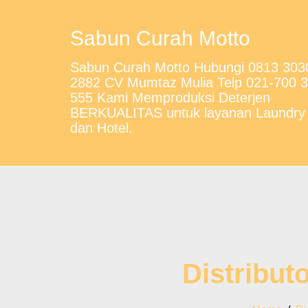
Sabun Curah Motto
Sabun Curah Motto Hubungi 0813 303
2882 CV Mumtaz Mulia Telp 021-700 
555 Kami Memproduksi Deterjen
BERKUALITAS untuk layanan Laundry
dan Hotel.
Distribut