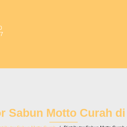
0
37
or Sabun Motto Curah d