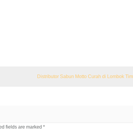
Distributor Sabun Motto Curah di Lombok Tim
d fields are marked
*