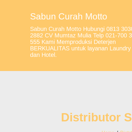
Sabun Curah Motto
Sabun Curah Motto Hubungi 0813 303
2882 CV Mumtaz Mulia Telp 021-700 
555 Kami Memproduksi Deterjen
BERKUALITAS untuk layanan Laundry
dan Hotel.
Distributor 