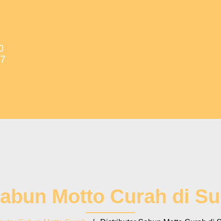
0
37
Sabun Motto Curah di S