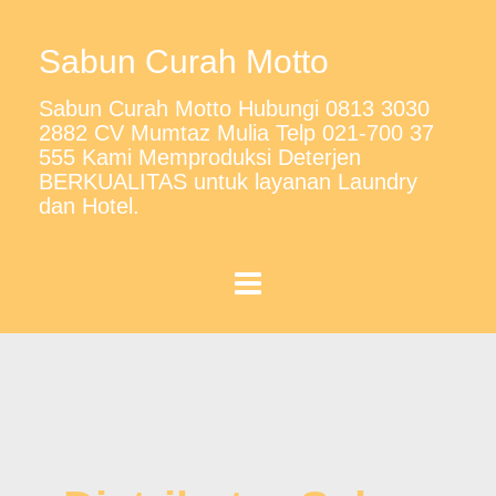
Sabun Curah Motto
Sabun Curah Motto Hubungi 0813 3030
2882 CV Mumtaz Mulia Telp 021-700 37
555 Kami Memproduksi Deterjen
BERKUALITAS untuk layanan Laundry
dan Hotel.