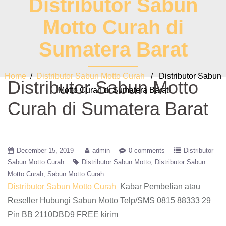
Distributor Sabun
Motto Curah di
Sumatera Barat
Home
/
Distributor Sabun Motto Curah
/ Distributor Sabun
Distributor Sabun Motto
Motto Curah di Sumatera Barat
Curah di Sumatera Barat
December 15, 2019
admin
0 comments
Distributor
Sabun Motto Curah
Distributor Sabun Motto
Distributor Sabun
Motto Curah
Sabun Motto Curah
Distributor Sabun Motto Curah
Kabar Pembelian atau
Reseller Hubungi Sabun Motto Telp/SMS 0815 88333 29
Pin BB 2110DBD9 FREE kirim