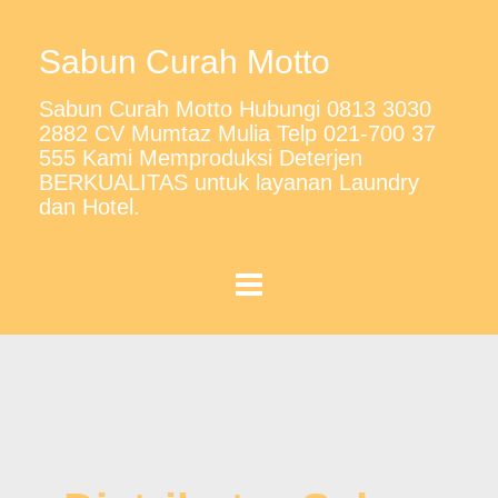
Sabun Curah Motto
Sabun Curah Motto Hubungi 0813 3030
2882 CV Mumtaz Mulia Telp 021-700 37
555 Kami Memproduksi Deterjen
BERKUALITAS untuk layanan Laundry
dan Hotel.