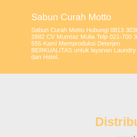
Sabun Curah Motto
Sabun Curah Motto Hubungi 0813 303
2882 CV Mumtaz Mulia Telp 021-700 
555 Kami Memproduksi Deterjen
BERKUALITAS untuk layanan Laundry
dan Hotel.
Distrib