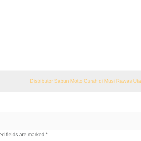
Distributor Sabun Motto Curah di Musi Rawas Uta
d fields are marked
*