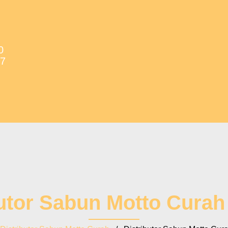
0
37
utor Sabun Motto Curah