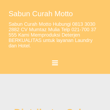
Sabun Curah Motto
Sabun Curah Motto Hubungi 0813 3030
2882 CV Mumtaz Mulia Telp 021-700 37
555 Kami Memproduksi Deterjen
BERKUALITAS untuk layanan Laundry
dan Hotel.