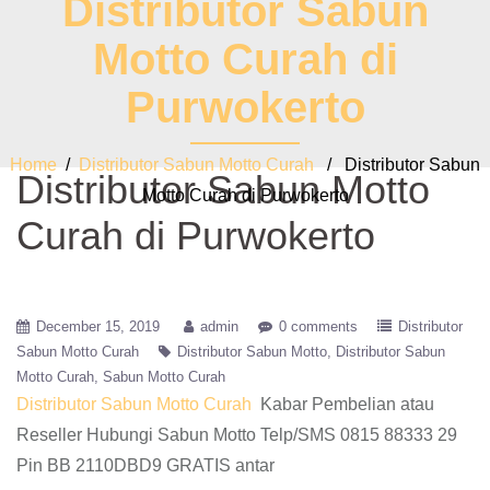
Distributor Sabun
Motto Curah di
Purwokerto
Home
/
Distributor Sabun Motto Curah
/ Distributor Sabun
Distributor Sabun Motto
Motto Curah di Purwokerto
Curah di Purwokerto
December 15, 2019
admin
0 comments
Distributor
Sabun Motto Curah
Distributor Sabun Motto
Distributor Sabun
Motto Curah
Sabun Motto Curah
Distributor Sabun Motto Curah
Kabar Pembelian atau
Reseller Hubungi Sabun Motto Telp/SMS 0815 88333 29
Pin BB 2110DBD9 GRATIS antar