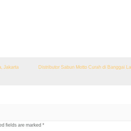
, Jakarta
Distributor Sabun Motto Curah di Banggai La
d fields are marked
*