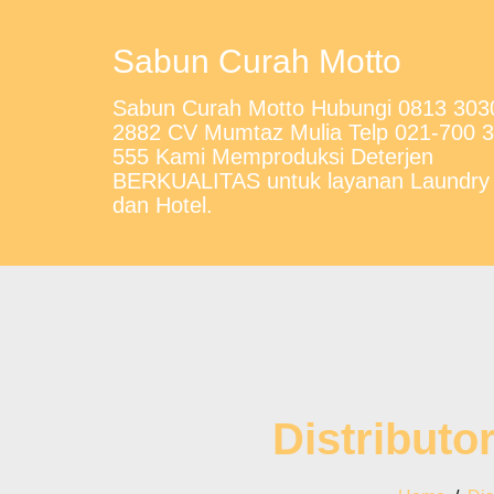
Sabun Curah Motto
Sabun Curah Motto Hubungi 0813 303
2882 CV Mumtaz Mulia Telp 021-700 
555 Kami Memproduksi Deterjen
BERKUALITAS untuk layanan Laundry
dan Hotel.
Distributo