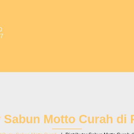
0
37
r Sabun Motto Curah di