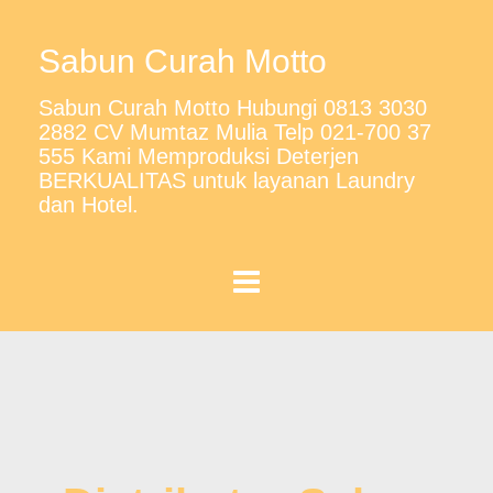
Sabun Curah Motto
Sabun Curah Motto Hubungi 0813 3030
2882 CV Mumtaz Mulia Telp 021-700 37
555 Kami Memproduksi Deterjen
BERKUALITAS untuk layanan Laundry
dan Hotel.