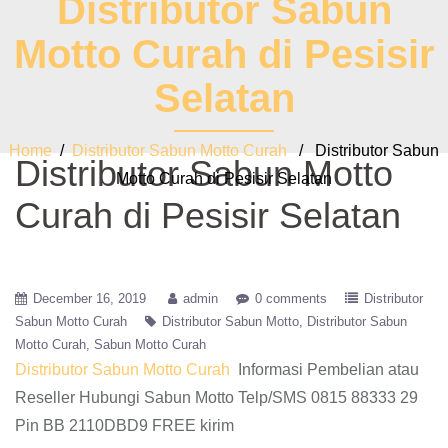
Distributor Sabun
Motto Curah di Pesisir
Selatan
Home
/
Distributor Sabun Motto Curah
/ Distributor Sabun
Distributor Sabun Motto
Motto Curah di Pesisir Selatan
Curah di Pesisir Selatan
December 16, 2019
admin
0 comments
Distributor
Sabun Motto Curah
Distributor Sabun Motto
Distributor Sabun
Motto Curah
Sabun Motto Curah
Distributor Sabun Motto Curah
Informasi Pembelian atau
Reseller Hubungi Sabun Motto Telp/SMS 0815 88333 29
Pin BB 2110DBD9 FREE kirim