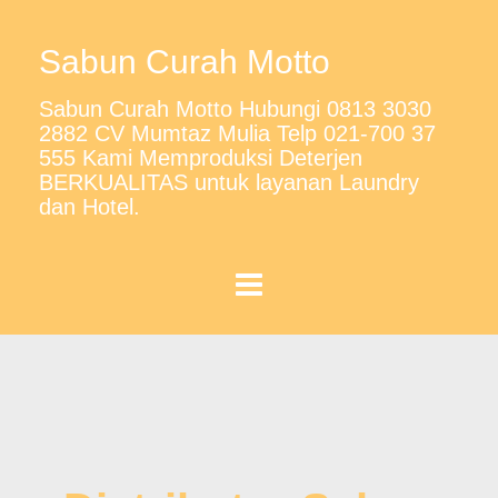
Sabun Curah Motto
Sabun Curah Motto Hubungi 0813 3030
2882 CV Mumtaz Mulia Telp 021-700 37
555 Kami Memproduksi Deterjen
BERKUALITAS untuk layanan Laundry
dan Hotel.