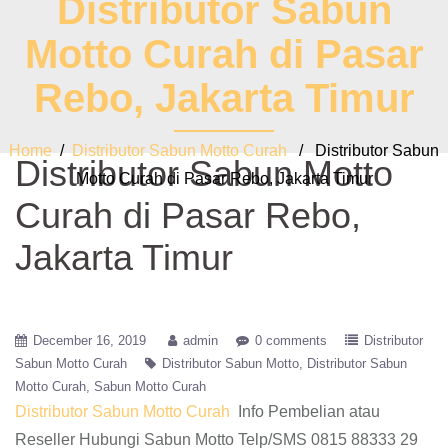
Distributor Sabun
Motto Curah di Pasar
Rebo, Jakarta Timur
Home
/
Distributor Sabun Motto Curah
/ Distributor Sabun
Distributor Sabun Motto
Motto Curah di Pasar Rebo, Jakarta Timur
Curah di Pasar Rebo,
Jakarta Timur
December 16, 2019
admin
0 comments
Distributor
Sabun Motto Curah
Distributor Sabun Motto
Distributor Sabun
Motto Curah
Sabun Motto Curah
Distributor Sabun Motto Curah
Info Pembelian atau
Reseller Hubungi Sabun Motto Telp/SMS 0815 88333 29