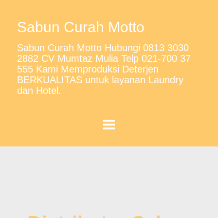
Sabun Curah Motto
Sabun Curah Motto Hubungi 0813 3030
2882 CV Mumtaz Mulia Telp 021-700 37
555 Kami Memproduksi Deterjen
BERKUALITAS untuk layanan Laundry
dan Hotel.