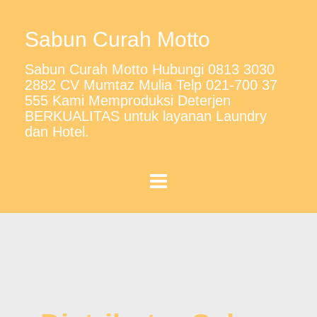
Sabun Curah Motto
Sabun Curah Motto Hubungi 0813 3030
2882 CV Mumtaz Mulia Telp 021-700 37
555 Kami Memproduksi Deterjen
BERKUALITAS untuk layanan Laundry
dan Hotel.