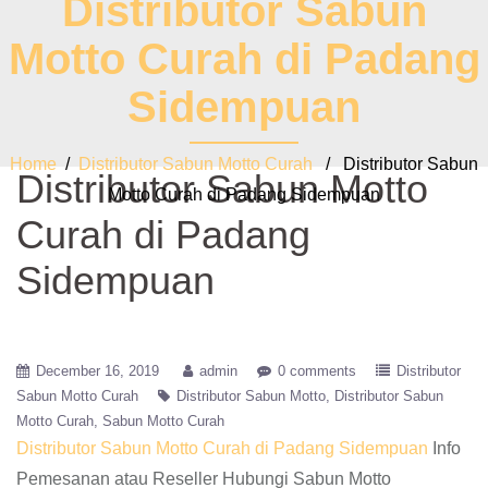
Distributor Sabun
Motto Curah di Padang
Sidempuan
Home
/
Distributor Sabun Motto Curah
/ Distributor Sabun
Distributor Sabun Motto
Motto Curah di Padang Sidempuan
Curah di Padang
Sidempuan
December 16, 2019
admin
0 comments
Distributor
Sabun Motto Curah
Distributor Sabun Motto
Distributor Sabun
Motto Curah
Sabun Motto Curah
Distributor Sabun Motto Curah di Padang Sidempuan
Info
Pemesanan atau Reseller Hubungi Sabun Motto