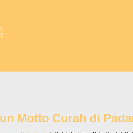
0
37
bun Motto Curah di Pad