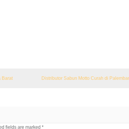
 Barat
Distributor Sabun Motto Curah di Palemba
d fields are marked
*