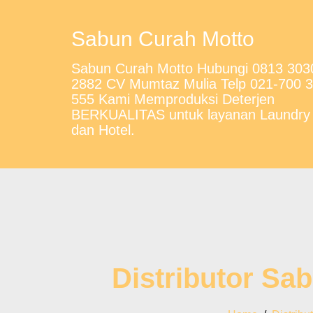
Sabun Curah Motto
Sabun Curah Motto Hubungi 0813 303
2882 CV Mumtaz Mulia Telp 021-700 
555 Kami Memproduksi Deterjen
BERKUALITAS untuk layanan Laundry
dan Hotel.
Distributor Sa