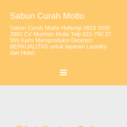
Sabun Curah Motto
Sabun Curah Motto Hubungi 0813 3030
2882 CV Mumtaz Mulia Telp 021-700 37
555 Kami Memproduksi Deterjen
BERKUALITAS untuk layanan Laundry
dan Hotel.