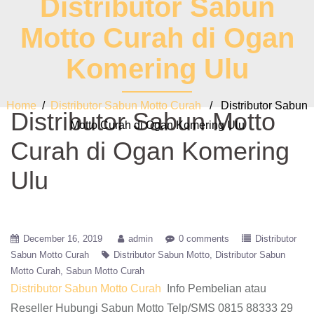
Distributor Sabun
Motto Curah di Ogan
Komering Ulu
Home
/
Distributor Sabun Motto Curah
/ Distributor Sabun
Distributor Sabun Motto
Motto Curah di Ogan Komering Ulu
Curah di Ogan Komering
Ulu
December 16, 2019
admin
0 comments
Distributor
Sabun Motto Curah
Distributor Sabun Motto
Distributor Sabun
Motto Curah
Sabun Motto Curah
Distributor Sabun Motto Curah
Info Pembelian atau
Reseller Hubungi Sabun Motto Telp/SMS 0815 88333 29