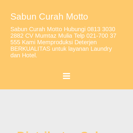
Sabun Curah Motto
Sabun Curah Motto Hubungi 0813 3030
2882 CV Mumtaz Mulia Telp 021-700 37
555 Kami Memproduksi Deterjen
BERKUALITAS untuk layanan Laundry
dan Hotel.