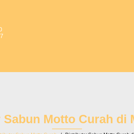
0
37
or Sabun Motto Curah d