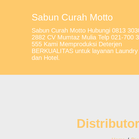
Sabun Curah Motto
Sabun Curah Motto Hubungi 0813 303
2882 CV Mumtaz Mulia Telp 021-700 
555 Kami Memproduksi Deterjen
BERKUALITAS untuk layanan Laundry
dan Hotel.
Distribut