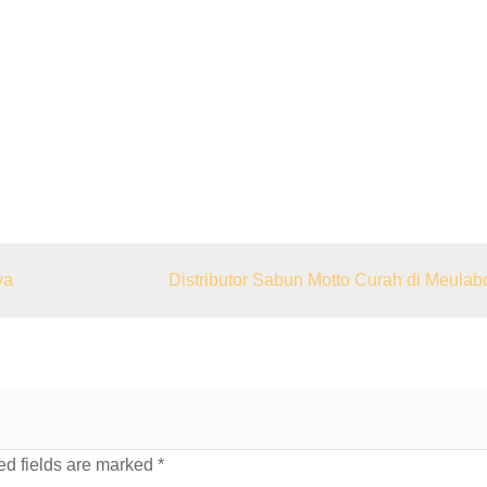
ya
Distributor Sabun Motto Curah di Meulab
d fields are marked
*