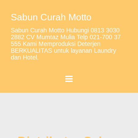
Sabun Curah Motto
Sabun Curah Motto Hubungi 0813 3030
2882 CV Mumtaz Mulia Telp 021-700 37
555 Kami Memproduksi Deterjen
BERKUALITAS untuk layanan Laundry
dan Hotel.