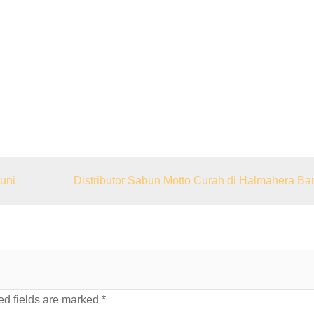
tuni
Distributor Sabun Motto Curah di Halmahera Bar
d fields are marked
*