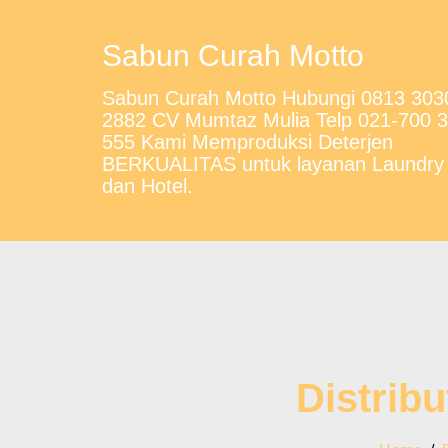
Sabun Curah Motto
Sabun Curah Motto Hubungi 0813 303
2882 CV Mumtaz Mulia Telp 021-700 
555 Kami Memproduksi Deterjen
BERKUALITAS untuk layanan Laundry
dan Hotel.
Distrib