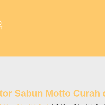
0
37
utor Sabun Motto Curah 