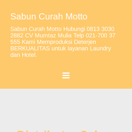
Sabun Curah Motto
Sabun Curah Motto Hubungi 0813 3030
2882 CV Mumtaz Mulia Telp 021-700 37
555 Kami Memproduksi Deterjen
BERKUALITAS untuk layanan Laundry
dan Hotel.