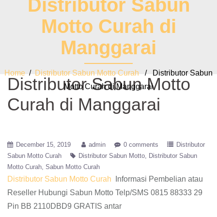
Distributor Sabun
Motto Curah di
Manggarai
Home
/
Distributor Sabun Motto Curah
/ Distributor Sabun
Distributor Sabun Motto
Motto Curah di Manggarai
Curah di Manggarai
December 15, 2019
admin
0 comments
Distributor
Sabun Motto Curah
Distributor Sabun Motto
Distributor Sabun
Motto Curah
Sabun Motto Curah
Distributor Sabun Motto Curah
Informasi Pembelian atau
Reseller Hubungi Sabun Motto Telp/SMS 0815 88333 29
Pin BB 2110DBD9 GRATIS antar