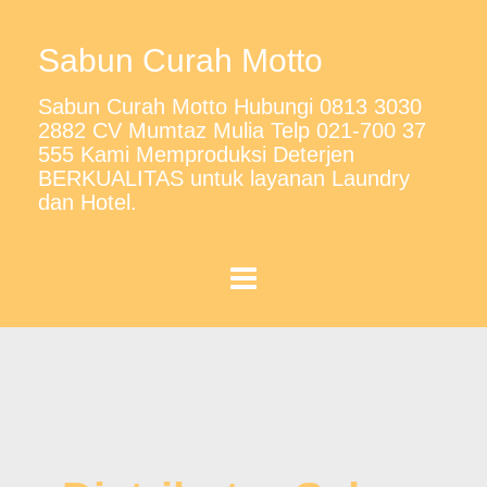
Sabun Curah Motto
Sabun Curah Motto Hubungi 0813 3030
2882 CV Mumtaz Mulia Telp 021-700 37
555 Kami Memproduksi Deterjen
BERKUALITAS untuk layanan Laundry
dan Hotel.