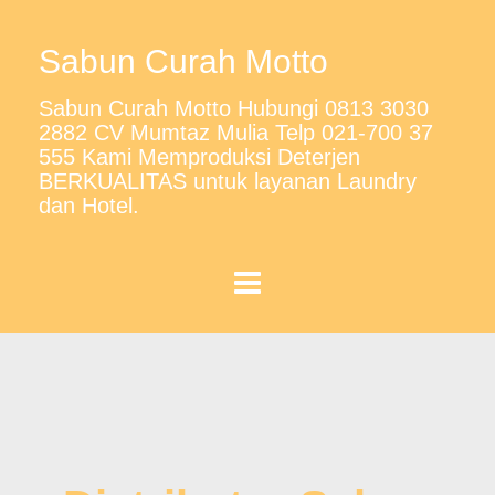
Sabun Curah Motto
Sabun Curah Motto Hubungi 0813 3030
2882 CV Mumtaz Mulia Telp 021-700 37
555 Kami Memproduksi Deterjen
BERKUALITAS untuk layanan Laundry
dan Hotel.