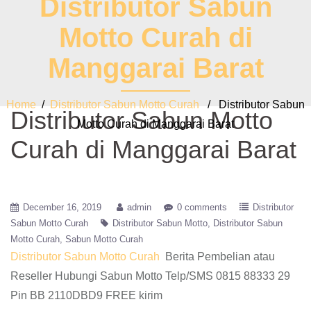
Distributor Sabun
Motto Curah di
Manggarai Barat
Home
/
Distributor Sabun Motto Curah
/ Distributor Sabun
Distributor Sabun Motto
Motto Curah di Manggarai Barat
Curah di Manggarai Barat
December 16, 2019
admin
0 comments
Distributor
Sabun Motto Curah
Distributor Sabun Motto
Distributor Sabun
Motto Curah
Sabun Motto Curah
Distributor Sabun Motto Curah
Berita Pembelian atau
Reseller Hubungi Sabun Motto Telp/SMS 0815 88333 29
Pin BB 2110DBD9 FREE kirim